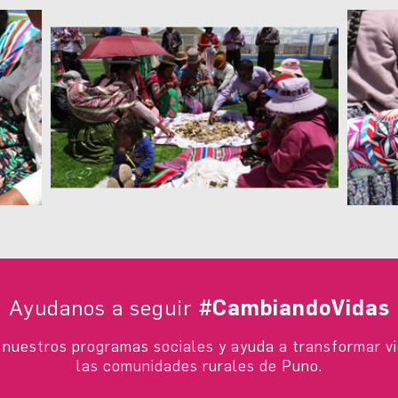
Ayudanos a seguir
#CambiandoVidas
nuestros programas sociales y ayuda a transformar v
las comunidades rurales de Puno.